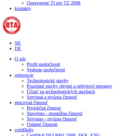
Opravnenie TI pre TZ 2008
kontakty
SK
DE
O nás
Profil spoločnosti
Vedenie spoločnosti
referencie
Technologické stavby
Pozemné stavby obytné a nebytové priestory
Účasť na technologických stavbach
Servisná a revízna činnosť
pracovná činnosť
Projekčná činnost
Stavebno - montážna činnosť
Servisno - revízna činnosť
Ostatné činnosti
certifikáty
Certifikát ISO 9001:2008, SKK, ENG