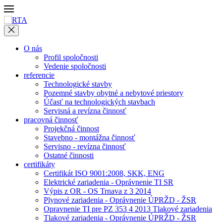
O nás
Profil spoločnosti
Vedenie spoločnosti
referencie
Technologické stavby
Pozemné stavby obytné a nebytové priestory
Účasť na technologických stavbach
Servisná a revízna činnosť
pracovná činnosť
Projekčná činnost
Stavebno - montážna činnosť
Servisno - revízna činnosť
Ostatné činnosti
certifikáty
Certifikát ISO 9001:2008, SKK, ENG
Elektrické zariadenia - Oprávnenie TI SR
Výpis z OR - OS Trnava z 3 2014
Plynové zariadenia - Oprávnenie ÚPRŽD - ŽSR
Opravnenie TI pre PZ 353 4 2013 Tlakové zariadenia
Tlakové zariadenia - Oprávnenie ÚPRŽD - ŽSR