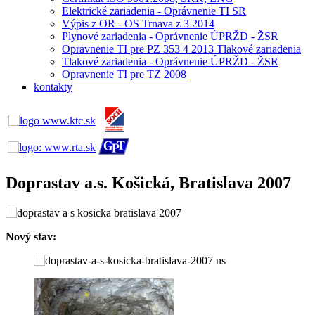
Elektrické zariadenia - Oprávnenie TI SR
Výpis z OR - OS Trnava z 3 2014
Plynové zariadenia - Oprávnenie ÚPRŽD - ŽSR
Opravnenie TI pre PZ 353 4 2013 Tlakové zariadenia
Tlakové zariadenia - Oprávnenie ÚPRŽD - ŽSR
Opravnenie TI pre TZ 2008
kontakty
Doprastav a.s. Košická, Bratislava 2007
Nový stav: