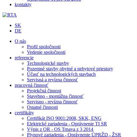
kontakty
SK
DE
O nás
Profil spoločnosti
Vedenie spoločnosti
referencie
Technologické stavby
Pozemné stavby obytné a nebytové priestory
Účasť na technologických stavbach
Servisná a revízna činnosť
pracovná činnosť
Projekčná činnost
Stavebno - montážna činnosť
Servisno - revízna činnosť
Ostatné činnosti
certifikáty
Certifikát ISO 9001:2008, SKK, ENG
Elektrické zariadenia - Oprávnenie TI SR
Výpis z OR - OS Trnava z 3 2014
Plynové zariadenia - Oprávnenie ÚPRŽD - ŽSR