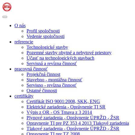
O nás
Profil spoločnosti
Vedenie spoločnosti
referencie
Technologické stavby
Pozemné stavby obytné a nebytové priestory
Účasť na technologických stavbach
Servisná a revízna činnosť
pracovná činnosť
Projekčná činnost
Stavebno - montážna činnosť
Servisno - revízna činnosť
Ostatné činnosti
certifikáty
Certifikát ISO 9001:2008, SKK, ENG
Elektrické zariadenia - Oprávnenie TI SR
Výpis z OR - OS Trnava z 3 2014
Plynové zariadenia - Oprávnenie ÚPRŽD - ŽSR
Opravnenie TI pre PZ 353 4 2013 Tlakové zariadenia
Tlakové zariadenia - Oprávnenie ÚPRŽD - ŽSR
Opravnenie TI pre TZ 2008